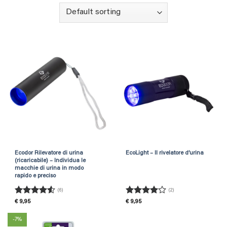
Ecodor Rilevatore di urina
EcoLight – Il rivelatore d’urina
(ricaricabile) – Individua le
macchie di urina in modo
rapido e preciso
(6)
(2)
Rated
4.5
Rated
4
€
9,95
€
9,95
out of 5
out of 5
-7%