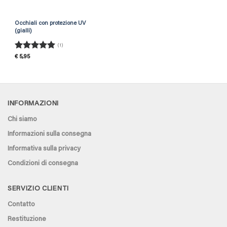
Occhiali con protezione UV
(gialli)
(1)
Rated
5
€
5,95
out of 5
INFORMAZIONI
Chi siamo
Informazioni sulla consegna
Informativa sulla privacy
Condizioni di consegna
SERVIZIO CLIENTI
Contatto
Restituzione