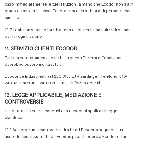
caso immediatamente le tue istruzioni, a meno che Ecodor non sia in
grado di farlo. In tal caso, Ecodor cancellerà i tuoi dati personali dai
suoi file.
10.7 I dati non saranno forniti a terzi e non verranno utilizzati se non
per la registrazione.
11. SERVIZIO CLIENTI ECODOR
Tutta la corrispondenza basata su questi Termini e Condizioni
dovrebbe essere indirizzata a:
Ecodor 3e Industriestraat 23G 3133 EJ Vlaardingen Telefono: 010-
2481122 Fax: 010 – 248 11 20 E-mail:
info@ecodor.nl
12. LEGGE APPLICABILE, MEDIAZIONE E
CONTROVERSIE
12.1 A tutti gli accordi conclusi con Ecodor si applica la legge
olandese.
12.2 Se sorge una controversia tra te ed Ecodor a seguito di un
accordo concluso tra te ed Ecodor, puoi chiedere a Ecodor di far