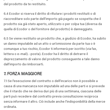
del prodotto da te restituito.
6.4 Ecodor si riserva il diritto di rifiutare i prodotti restituiti o di
riaccreditare solo parte dell’importo già pagato se sospetta che il
prodotto sia già stato aperto, utilizzato o per colpa tua (diversa da
quella di Ecodor o del fornitore del prodotto) è danneggiato.
6.5 Se viene restituito un prodotto che, a giudizio di Ecodor, ha subito
un danno imputabile ad un atto o un’omissione da parte tua o è
comunque a tuo rischio, Ecodor ti informerà per iscritto (via fax,
lettera o e-mail). -posta). Ecodor ha il diritto di detrarre il
deprezzamento di valore del prodotto conseguente a tale danno
dall’importo da rimborsarti.
7. FORZA MAGGIORE
7.1 Se l’esecuzione del contratto o dell’incarico non è possibile a
causa di una mancanza non imputabile ad una delle parti e si prevede
che il ritardo che ne deriva duri più di una settimana, ciascuna delle
parti può recedere dal contratto previa consultazione reciproca
senza informare il altro. Ciò include anche l’indisponibilità della merce
ordinata.