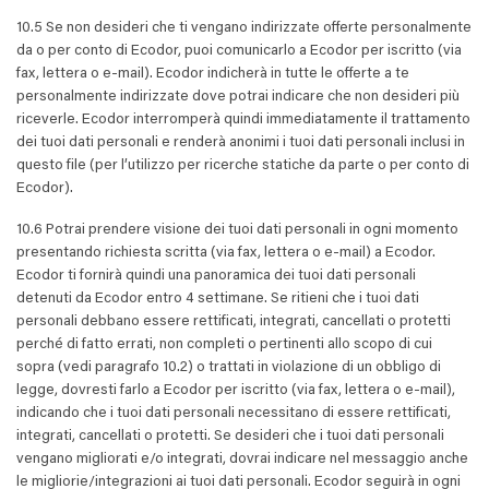
10.5 Se non desideri che ti vengano indirizzate offerte personalmente
da o per conto di Ecodor, puoi comunicarlo a Ecodor per iscritto (via
fax, lettera o e-mail). Ecodor indicherà in tutte le offerte a te
personalmente indirizzate dove potrai indicare che non desideri più
riceverle. Ecodor interromperà quindi immediatamente il trattamento
dei tuoi dati personali e renderà anonimi i tuoi dati personali inclusi in
questo file (per l’utilizzo per ricerche statiche da parte o per conto di
Ecodor).
10.6 Potrai prendere visione dei tuoi dati personali in ogni momento
presentando richiesta scritta (via fax, lettera o e-mail) a Ecodor.
Ecodor ti fornirà quindi una panoramica dei tuoi dati personali
detenuti da Ecodor entro 4 settimane. Se ritieni che i tuoi dati
personali debbano essere rettificati, integrati, cancellati o protetti
perché di fatto errati, non completi o pertinenti allo scopo di cui
sopra (vedi paragrafo 10.2) o trattati in violazione di un obbligo di
legge, dovresti farlo a Ecodor per iscritto (via fax, lettera o e-mail),
indicando che i tuoi dati personali necessitano di essere rettificati,
integrati, cancellati o protetti. Se desideri che i tuoi dati personali
vengano migliorati e/o integrati, dovrai indicare nel messaggio anche
le migliorie/integrazioni ai tuoi dati personali. Ecodor seguirà in ogni