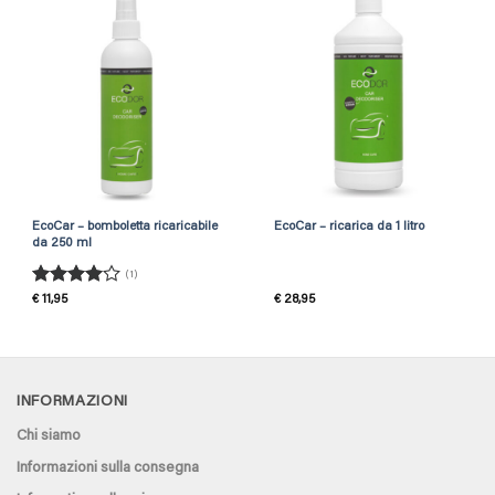
EcoCar – bomboletta ricaricabile
EcoCar – ricarica da 1 litro
da 250 ml
(1)
Rated
4
€
11,95
€
28,95
out of 5
INFORMAZIONI
Chi siamo
Informazioni sulla consegna