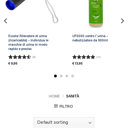
Ecodor Rilevatore di urina
UF2000 contro l`urina –
(ricaricabile) – Individua le
nebulizzatore da 500ml
macchie di urina in modo
rapido e preciso
(6)
(11)
Rated
4.5
Rated
4.91
€
9,95
€
13,95
out of 5
out of 5
HOME
/
SANITÀ
FILTRO