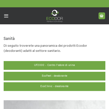
Skip
to
content
Sanità
Di seguito troverete una panoramica dei prodotti Ecodor
(deodoranti) adatti al settore sanitario.
UF2000 - Contro l'odore di urina
EcoFeet - deodorante
EcoClinic - deodorante