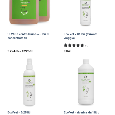
UF2000 contro l’urina – 5 litri di
EcoFeet – 0,1 litri (formato
concentrato 5x
viaggio)
(1)
Rated
5
Price
€
224,95
–
€
225,95
€
8,45
range:
out of 5
€ 224,95
through
€ 225,95
EcoFeet – 0,25 litri
EcoFeet – ricarica da 1 litro