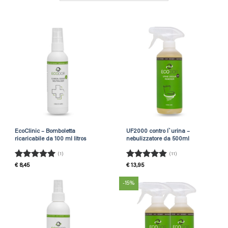
EcoClinic – Bomboletta
UF2000 contro l`urina –
ricaricabile da 100 ml litros
nebulizzatore da 500ml
(1)
(11)
Rated
5
Rated
4.91
€
8,45
€
13,95
out of 5
out of 5
-15%