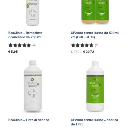
EcoClinic – Bomboletta
UF2000 contro l’urina da 500ml
ricaricabile da 250 ml
x 2 (DUO PACK)
(6)
(5)
Rated
5
Rated
4.6
Original
Current
€
11,95
€
27,90
€
23,72
price
price
out of 5
out of 5
was:
is:
€ 27,90.
€ 23,72.
EcoClinic – 1 litro di ricarica
UF2000 contro l’urina – ricarica
da 1 litro