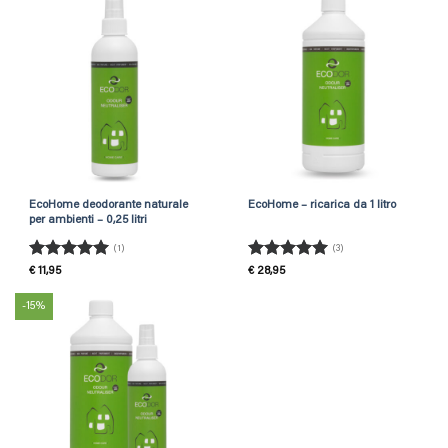
EcoHome deodorante naturale
EcoHome – ricarica da 1 litro
per ambienti – 0,25 litri
(1)
(3)
Rated
5
Rated
5
€
11,95
€
28,95
out of 5
out of 5
-15%