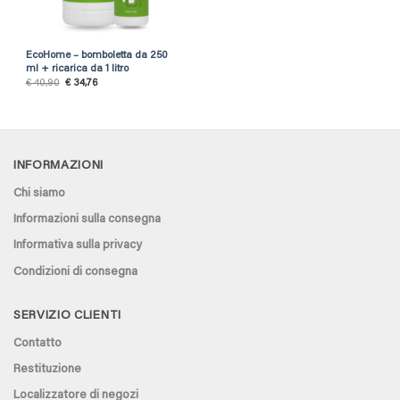
EcoHome – bomboletta da 250
ml + ricarica da 1 litro
Original
Current
€
40,90
€
34,76
price
price
was:
is:
€ 40,90.
€ 34,76.
INFORMAZIONI
Chi siamo
Informazioni sulla consegna
Informativa sulla privacy
Condizioni di consegna
SERVIZIO CLIENTI
Contatto
Restituzione
Localizzatore di negozi