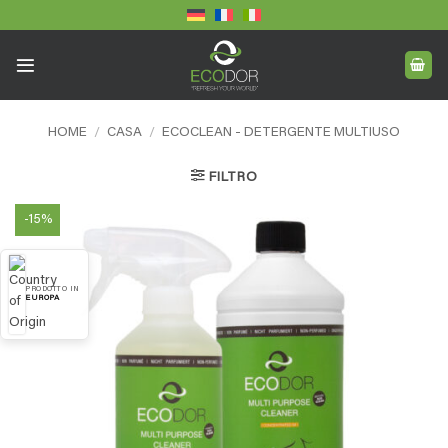
Skip
to
content
HOME
/
CASA
/
ECOCLEAN - DETERGENTE MULTIUSO
FILTRO
-15%
PRODOTTO IN
EUROPA