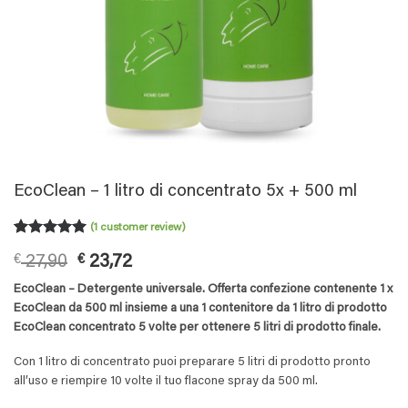
EcoClean – 1 litro di concentrato 5x + 500 ml
(
1
customer review)
Rated
1
5
Original
Current
€
27,90
€
23,72
out of 5
based on
price
price
EcoClean – Detergente universale. Offerta confezione contenente 1 x
customer
was:
is:
rating
EcoClean da 500 ml insieme a una 1 contenitore da 1 litro di prodotto
€ 27,90.
€ 23,72.
EcoClean concentrato 5 volte per ottenere 5 litri di prodotto finale.
Con 1 litro di concentrato puoi preparare 5 litri di prodotto pronto
all’uso e riempire 10 volte il tuo flacone spray da 500 ml.