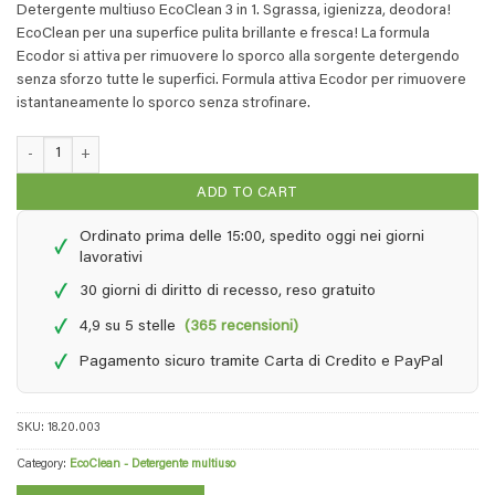
Detergente multiuso EcoClean 3 in 1. Sgrassa, igienizza, deodora!
EcoClean per una superfice pulita brillante e fresca! La formula
Ecodor si attiva per rimuovere lo sporco alla sorgente detergendo
senza sforzo tutte le superfici. Formula attiva Ecodor per rimuovere
istantaneamente lo sporco senza strofinare.
EcoClean - 1 litro di concentrato 5x + 500 ml quantity
ADD TO CART
Ordinato prima delle 15:00, spedito oggi nei giorni
✓
lavorativi
✓
30 giorni di diritto di recesso, reso gratuito
✓
4,9 su 5 stelle
(365 recensioni)
✓
Pagamento sicuro tramite Carta di Credito e PayPal
SKU:
18.20.003
Category:
EcoClean - Detergente multiuso