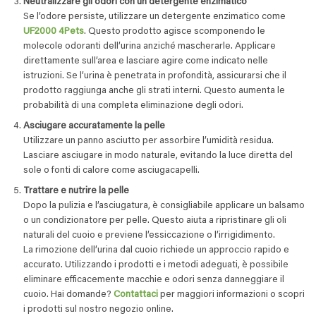
Neutralizzare gli odori con un detergente enzimatico
Se l’odore persiste, utilizzare un detergente enzimatico come
UF2000 4Pets
. Questo prodotto agisce scomponendo le
molecole odoranti dell’urina anziché mascherarle. Applicare
direttamente sull’area e lasciare agire come indicato nelle
istruzioni. Se l’urina è penetrata in profondità, assicurarsi che il
prodotto raggiunga anche gli strati interni. Questo aumenta le
probabilità di una completa eliminazione degli odori.
Asciugare accuratamente la pelle
Utilizzare un panno asciutto per assorbire l’umidità residua.
Lasciare asciugare in modo naturale, evitando la luce diretta del
sole o fonti di calore come asciugacapelli.
Trattare e nutrire la pelle
Dopo la pulizia e l’asciugatura, è consigliabile applicare un balsamo
o un condizionatore per pelle. Questo aiuta a ripristinare gli oli
naturali del cuoio e previene l’essiccazione o l’irrigidimento.
La rimozione dell’urina dal cuoio richiede un approccio rapido e
accurato. Utilizzando i prodotti e i metodi adeguati, è possibile
eliminare efficacemente macchie e odori senza danneggiare il
cuoio. Hai domande?
Contattaci
per maggiori informazioni o scopri
i prodotti sul nostro negozio online.