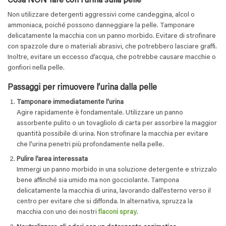
Cosa NON fare con l’urina sulla pelle
Non utilizzare detergenti aggressivi come candeggina, alcol o
ammoniaca, poiché possono danneggiare la pelle. Tamponare
delicatamente la macchia con un panno morbido. Evitare di strofinare
con spazzole dure o materiali abrasivi, che potrebbero lasciare graffi.
Inoltre, evitare un eccesso d’acqua, che potrebbe causare macchie o
gonfiori nella pelle.
Passaggi per rimuovere l’urina dalla pelle
Tamponare immediatamente l’urina
Agire rapidamente è fondamentale. Utilizzare un panno
assorbente pulito o un tovagliolo di carta per assorbire la maggior
quantità possibile di urina. Non strofinare la macchia per evitare
che l’urina penetri più profondamente nella pelle.
Pulire l’area interessata
Immergi un panno morbido in una soluzione detergente e strizzalo
bene affinché sia umido ma non gocciolante. Tampona
delicatamente la macchia di urina, lavorando dall’esterno verso il
centro per evitare che si diffonda. In alternativa, spruzza la
macchia con uno dei nostri
flaconi spray
.