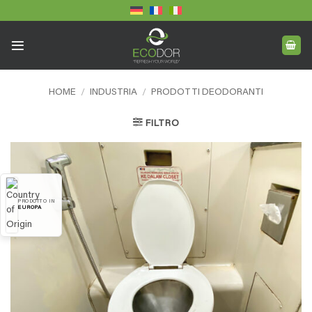
Skip
to
content
HOME
/
INDUSTRIA
/
PRODOTTI DEODORANTI
FILTRO
PRODOTTO IN
EUROPA